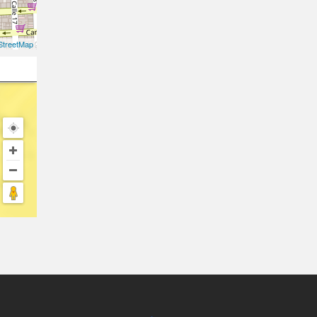
treetMap