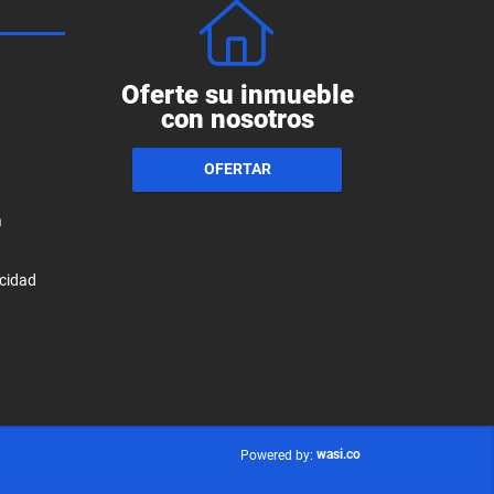
Oferte su inmueble
con nosotros
OFERTAR
a
acidad
wasi.co
Powered by: