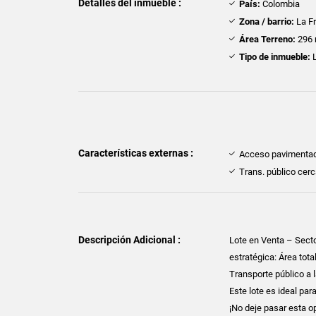
Detalles del inmueble :
País:
Colombia
Zona / barrio:
La F
Área Terreno:
296 
Tipo de inmueble:
L
Características externas :
Acceso pavimenta
Trans. público cer
Descripción Adicional :
Lote en Venta – Secto
estratégica: Área tota
Transporte público a 
Este lote es ideal pa
¡No deje pasar esta o