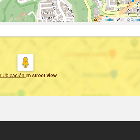
Leaflet
| Wasi - ©
OpenS
r Ubicación
en
street view