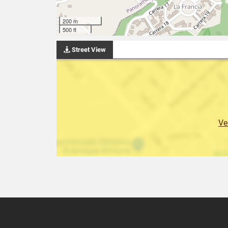
200 m
500 ft
Street View
Ve