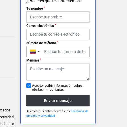
¿Prefieres que te contactemos?
*
Tu nombre
*
Correo electrónico
*
Número de teléfono
▼
*
Mensaje
Acepto recibir información sobre
ofertas inmobiliarias
Enviar mensaje
ercados
Al enviar tus datos aceptas los
Términos de
servicio y privacidad
ectividad.
ndarle la