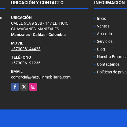
UBICACIÓN Y CONTACTO
INFORMACIÓN
de
UBICACIÓN
Inicio
CALLE 65A # 23B - 147 EDIFICIO
Ventas
GUAYACANES, MANIZALES.
Arriendo
Manizales - Caldas - Colombia
Servicios
MÓVIL
+573008144425
Blog
Nuestra Empres
TELÉFONO
+573006191236
Contáctenos
EMAIL
Políticas de priv
comercial@hazulinmobiliaria.com
Facebook
X
Instagram
.