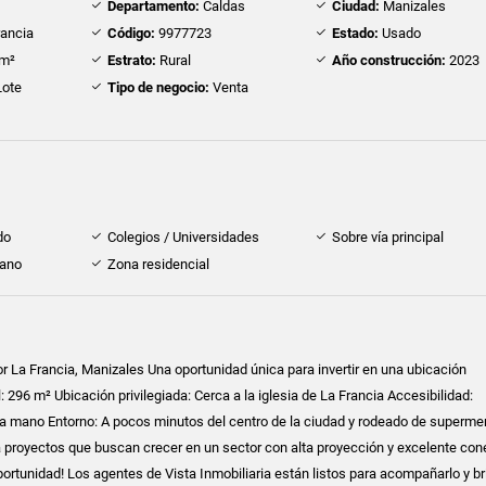
Departamento:
Caldas
Ciudad:
Manizales
rancia
Código:
9977723
Estado:
Usado
m²
Estrato:
Rural
Año construcción:
2023
ote
Tipo de negocio:
Venta
do
Colegios / Universidades
Sobre vía principal
cano
Zona residencial
r La Francia, Manizales Una oportunidad única para invertir en una ubicación
l: 296 m² Ubicación privilegiada: Cerca a la iglesia de La Francia Accesibilidad:
la mano Entorno: A pocos minutos del centro de la ciudad y rodeado de superm
ra proyectos que buscan crecer en un sector con alta proyección y excelente con
portunidad! Los agentes de Vista Inmobiliaria están listos para acompañarlo y bri