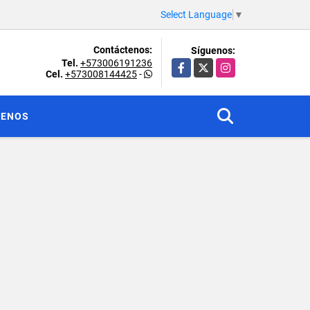
Select Language
▼
Contáctenos:
Síguenos:
Tel.
+573006191236
Facebook
X
Instagram
Cel.
+573008144425
-
TENOS