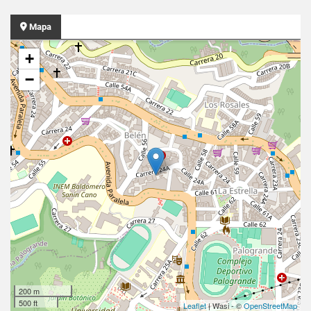
Mapa
+
−
200 m
500 ft
Leaflet
| Wasi - ©
OpenStreetMap