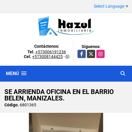
Select Language
▼
Contáctenos:
Síguenos:
Tel.
+573006191236
Facebook
X
Instagram
Cel.
+573008144425
-
MENÚ
SE ARRIENDA OFICINA EN EL BARRIO
BELEN, MANIZALES.
Código.
6801365