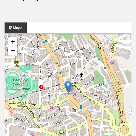
Mapa
+
−