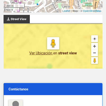
200 m
500 ft
Leaflet
| Wasi - ©
OpenStreetMap
Street View
Ver Ubicación
en
street view
Contáctanos