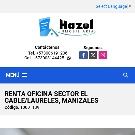
Select Language
▼
Contáctenos:
Síguenos:
Tel.
+573006191236
Facebook
X
Instagram
Cel.
+573008144425
-
MENÚ
RENTA OFICINA SECTOR EL
CABLE/LAURELES, MANIZALES
Código.
10001139