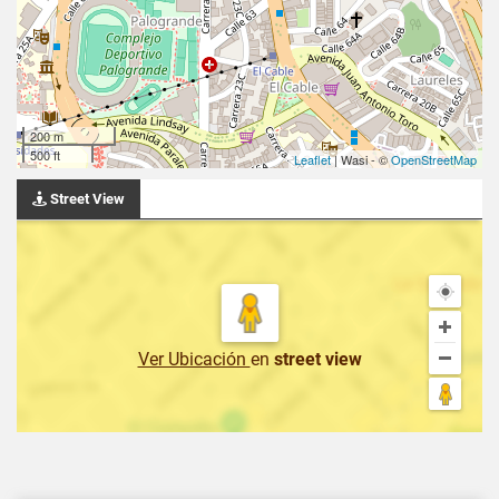
200 m
500 ft
Leaflet
| Wasi - ©
OpenStreetMap
Street View
Ver Ubicación
en
street view