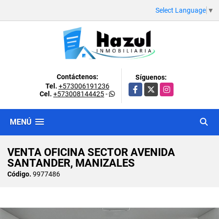
Select Language
▼
Contáctenos:
Síguenos:
Tel.
+573006191236
Facebook
X
Instagram
Cel.
+573008144425
-
MENÚ
VENTA OFICINA SECTOR AVENIDA
SANTANDER, MANIZALES
Código.
9977486