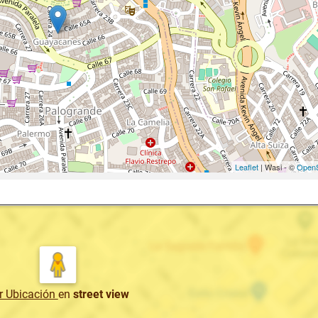
Leaflet
| Wasi - ©
OpenS
r Ubicación
en
street view