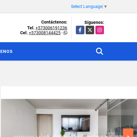
Select Language
▼
Contáctenos:
Síguenos:
Tel.
+573006191236
Facebook
X
Instagram
Cel.
+573008144425
-
TENOS