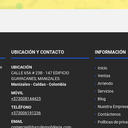
UBICACIÓN Y CONTACTO
INFORMACIÓN
de
UBICACIÓN
Inicio
CALLE 65A # 23B - 147 EDIFICIO
Ventas
GUAYACANES, MANIZALES.
Arriendo
Manizales - Caldas - Colombia
Servicios
MÓVIL
+573008144425
Blog
Nuestra Empres
TELÉFONO
+573006191236
Contáctenos
EMAIL
Políticas de priv
comercial@hazulinmobiliaria.com