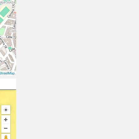
treetMap