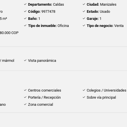
Departamento:
Caldas
Ciudad:
Manizales
ro
Código:
9977478
Estado:
Usado
5 m²
Baño:
1
Garaje:
1
Tipo de inmueble:
Oficina
Tipo de negocio:
Venta
80.000 COP
 / mármol
Vista panorámica
Centros comerciales
Colegios / Universidades
Portería / Recepción
Sobre vía principal
cano
Zona comercial