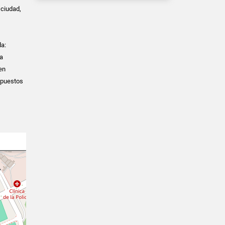
 ciudad,
da:
ra
en
spuestos