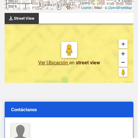
200 m
500 ft
Leaflet
| Wasi - ©
OpenStreetMap
Street View
Ver Ubicación
en
street view
Contáctanos