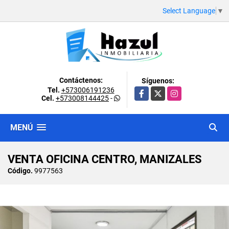
Select Language
▼
Contáctenos:
Síguenos:
Tel.
+573006191236
Facebook
X
Instagram
Cel.
+573008144425
-
MENÚ
VENTA OFICINA CENTRO, MANIZALES
Código.
9977563