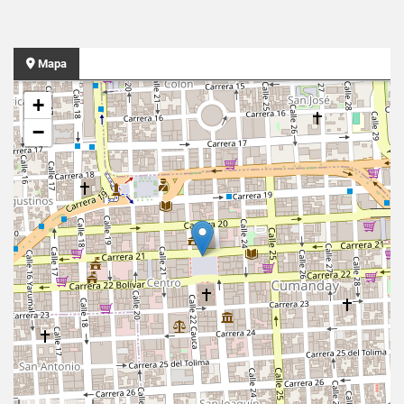
Mapa
+
−