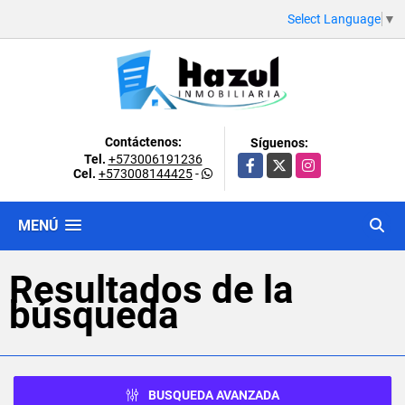
Select Language
▼
Contáctenos:
Síguenos:
Tel.
+573006191236
Facebook
X
Instagram
Cel.
+573008144425
-
MENÚ
Resultados de la
búsqueda
BUSQUEDA AVANZADA