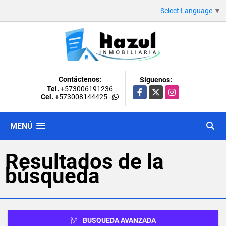
Select Language
▼
Contáctenos:
Síguenos:
Tel.
+573006191236
Facebook
X
Instagram
Cel.
+573008144425
-
MENÚ
Resultados de la
búsqueda
BUSQUEDA AVANZADA