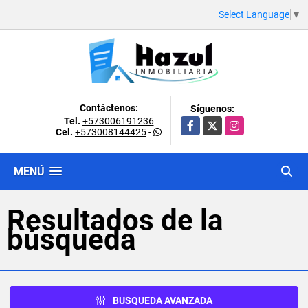
Select Language
▼
Contáctenos:
Síguenos:
Tel.
+573006191236
Facebook
X
Instagram
Cel.
+573008144425
-
MENÚ
Resultados de la
búsqueda
BUSQUEDA AVANZADA