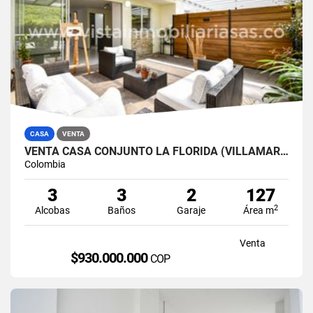
CASA
VENTA
VENTA CASA CONJUNTO LA FLORIDA (VILLAMARÍA) A 15 MINUTOS DE MANIZALES
Colombia
3
3
2
127
2
Alcobas
Baños
Garaje
Área m
Venta
$930.000.000
COP