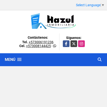
Select Language
▼
Contáctenos:
Síguenos:
Tel.
+573006191236
Facebook
X
Instagram
Cel.
+573008144425
-
MENÚ