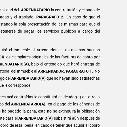
abilidad del
ARRENDATARIO
la contratación y el pago de
ladas y el traslado.
PARÁGRAFO 2
. En caso de que el
astando la sola presentación de las mismas para que el
stenerse de pagar los servicios públicos a cargo del
tuirá el Inmueble al Arrendador en las mismas buenas
OR
los ejemplares originales de las facturas de cobro por
RENDATARIO(A),
bajo el entendido que hará entrega de
aterial del Inmueble al
ARRENDADOR. PARÁGRAFO 1.
No
rgo del
ARRENDATARIO(A)
que no hayan sido satisfechas
ue le corresponde.
nes acá contraídas lo constituirá en deudor(a) del otro a
rdo del
ARRENDATARIO(A)
en el pago de los cánones de
se ha pagado la pena, esta no se extinguirá la obligación
nte para el
ARRENDATARIO(A)
subsistirá aún después de
 cobro de esta pena en caso de tener que acudir al cobro