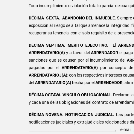
Todo incumplimiento o violación total o parcial de cualqu
DÉCIMA SEXTA.
ABANDONO DEL INMUEBLE
. Siempre
exposición al riesgo se a tal que amenace la integridad fí
recuperar su tenencia con el solo requisito de la presenci
DÉCIMA SEPTIMA. MERITO EJECUTIVO.
El
ARREND
ARRENDATARIO(A)
y a favor del
ARRENDADOR
el pago
sanciones que se causen por el incumplimiento del
AR
pagadas por el
ARRENDATARIO(A)
por concepto de s
ARRENDATARIOJ(A)
; con los respectivos intereses caus
del
ARRENDATARIO(A)
hecha por el
ARRENDADOR
, afir
DÉCIMA OCTAVA. VINCULO OBLIGACIONAL.
Declaran la
y cada una de las obligaciones del contrato de arrendam
DÉCIMA NOVENA. NOTIFICACION JUDICIAL.
Las part
notificaciones judiciales y extrajudiciales relacionadas
________________________________________________, e-mail