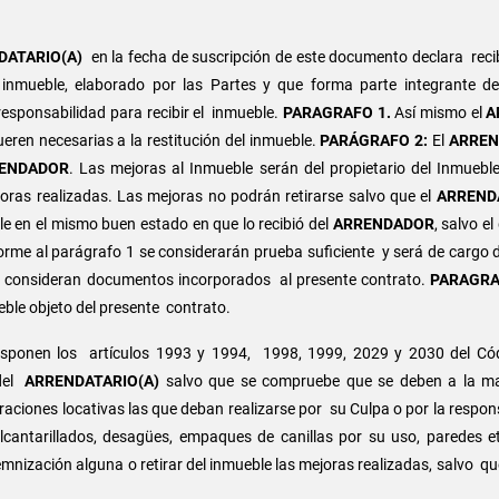
DATARIO(A)
en la fecha de suscripción de este documento declara reci
 inmueble, elaborado por las Partes y que forma parte integrante d
esponsabilidad para recibir el inmueble.
PARAGRAFO 1.
Así mismo el
A
ueren necesarias a la restitución del inmueble.
PARÁGRAFO 2:
El
ARREN
ENDADOR
. Las mejoras al Inmueble serán del propietario del Inmueble
joras realizadas. Las mejoras no podrán retirarse salvo que el
ARREND
e en el mismo buen estado en que lo recibió del
ARRENDADOR
, salvo e
rme al parágrafo 1 se considerarán prueba suficiente y será de cargo 
y se consideran documentos incorporados al presente contrato.
PARAGRA
ueble objeto del presente contrato.
isponen los artículos 1993 y 1994, 1998, 1999, 2029 y 2030 del Có
 del
ARRENDATARIO(A)
salvo que se compruebe que se deben a la mal
ciones locativas las que deban realizarse por su Culpa o por la respon
 alcantarillados, desagües, empaques de canillas por su uso, paredes e
emnización alguna o retirar del inmueble las mejoras realizadas, salvo qu