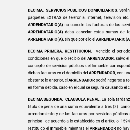
DECIMA.
SERVICIOS PUBLICOS DOMICILIARIOS
. Será
paquetes EXTRAS de telefonía, internet, televisión et
ARRENDATARIO(A)
no cancele las facturas de los servi
ARRENDATARIO(A)
deba cancelar estas sumas de for
ARRENDATARIO(A),
sin que por ello el
ARRENDATARIO(A
DECIMA PRIMERA.
RESTITUCIÓN.
Vencido el periodo
condiciones en que lo recibió del
ARRENDADOR,
salvo el
concepto de servicios públicos del Inmueble correspond
dichas facturas en el domicilio del
ARRENDADOR
, con un
obstante lo anterior, el
ARRENDADOR
podrá negarse a rec
en forma debida, caso en el cual se seguirá causando el
DECIMA SEGUNDA.
CLAUSULA PENAL.
La sola tardanz
título de pena de una suma equivalente a tres (3) cáno
arrendamiento y de las facturas por servicios públicos d
principal de acuerdo a lo establecido en el artículo 159
restituido el Inmueble, mientras el
ARRENDADOR
no haya