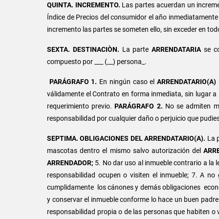
QUINTA.
INCREMENTO.
Las partes acuerdan un increme
Índice de Precios del consumidor el año inmediatamente a
incremento las partes se someten ello, sin exceder en todo 
SEXTA. DESTINACIÒN.
La parte
ARRENDATARIA
se c
compuesto por ___ (__) persona_.
PARÁGRAFO 1.
En ningún caso el
ARRENDATARIO(A)
válidamente el Contrato en forma inmediata, sin lugar 
requerimiento previo.
PARÁGRAFO 2.
No se admiten ma
responsabilidad por cualquier daño o perjuicio que pudie
SEPTIMA.
OBLIGACIONES DEL ARRENDATARIO(A).
La p
mascotas dentro el mismo salvo autorización del
ARR
ARRENDADOR;
5. No dar uso al inmueble contrario a la l
responsabilidad ocupen o visiten el inmueble; 7. A no
cumplidamente los cánones y demás obligaciones económic
y conservar el inmueble conforme lo hace un buen padre de 
responsabilidad propia o de las personas que habiten o v