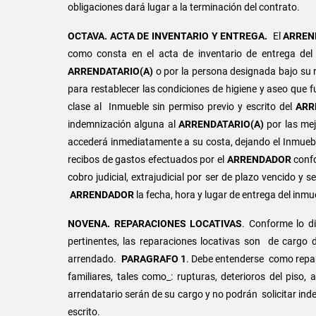
obligaciones dará lugar a la terminación del contrato.
OCTAVA. ACTA DE INVENTARIO Y ENTREGA.
El
ARREN
como consta en el acta de inventario de entrega del
ARRENDATARIO(A)
o por la persona designada bajo su r
para restablecer las condiciones de higiene y aseo que f
clase al Inmueble sin permiso previo y escrito del
ARR
indemnización alguna al
ARRENDATARIO(A)
por las me
accederá inmediatamente a su costa, dejando el Inmuebl
recibos de gastos efectuados por el
ARRENDADOR
confo
cobro judicial, extrajudicial por ser de plazo vencido 
ARRENDADOR
la fecha, hora y lugar de entrega del inm
NOVENA
.
REPARACIONES LOCATIVAS
. Conforme lo d
pertinentes, las reparaciones locativas son de cargo
arrendado.
PARAGRAFO 1
. Debe entenderse como repara
familiares, tales como_: rupturas, deterioros del piso,
arrendatario serán de su cargo y no podrán solicitar ind
escrito.