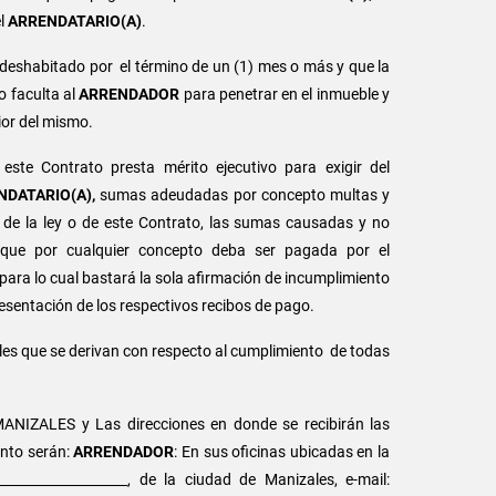
el
ARRENDATARIO(A)
.
deshabitado por el término de un (1) mes o más y que la
o faculta al
ARRENDADOR
para penetrar en el inmueble y
ior del mismo.
te Contrato presta mérito ejecutivo para exigir del
NDATARIO(A),
sumas adeudadas por concepto multas y
d de la ley o de este Contrato, las sumas causadas y no
 que por cualquier concepto deba ser pagada por el
 para lo cual bastará la sola afirmación de incumplimiento
esentación de los respectivos recibos de pago.
les que se derivan con respecto al cumplimiento de todas
ANIZALES y Las direcciones en donde se recibirán las
ento serán:
ARRENDADOR
: En sus oficinas ubicadas en la
__________________, de la ciudad de Manizales, e-mail: