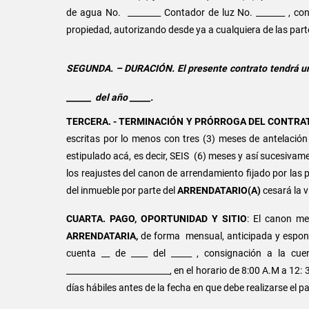
de agua No. ________ Contador de luz No. _______ , cont
propiedad, autorizando desde ya a cualquiera de las par
SEGUNDA. – DURACIÓN.
El presente contrato tendrá un
______ del año _____.
TERCERA. - TERMINACIÓN Y PRÓRROGA DEL CONTRA
escritas por lo menos con tres (3) meses de antelación
estipulado acá, es decir, SEIS (6) meses y así sucesivam
los reajustes del canon de arrendamiento fijado por las 
del inmueble por parte del
ARRENDATARIO(A)
cesará la v
CUARTA. PAGO, OPORTUNIDAD Y SITIO
: El canon me
ARRENDATARIA,
de forma mensual, anticipada y espont
cuenta __ de ____ del _____ , consignación a la 
_________________________, en el horario de 8:00 A.M a 12:
días hábiles antes de la fecha en que debe realizarse el p