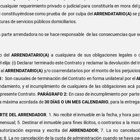
cualquier requerimiento privado o judicial para constituirla en mora del
03 constituyéndose como prueba de por culpa del
ARRENDATARIO(A)
se p
ras de servicios públicos domiciliarios.
 parte arrendadora no se hace responsable de las consecuencias que s
to del
ARRENDATARIO(A)
a cualquiera de sus obligaciones legales o c
elija: (i) Declarar terminado este Contrato y reclamar la devolución del I
 al
ARRENDATARIO(A)
y/o coarrendatarios por el monto de los perjuicios
1:
Son causales de terminación del Contrato en forma unilateral por el
A
amiento, y el incumplimiento de cualquiera de las obligaciones acá pac
presente Contrato.
PARÁGRAFO 2:
En caso de incumplimiento por parte 
echa máxima acordada de
30 DÍAS O UN MES CALENDARIO
, para la entrega
ARTE DEL ARRENDADOR
. 1. No recibir el inmueble en la fecha, y hora p
ensual; 5. Destinar el inmueble para fines ilícitos, o contrarios a la mo
autorización expresa y escrita del
ARRENDADOR
; 7. La no cancelació
s; 8. La no cancelación de la cuota de administración cuando se haya p