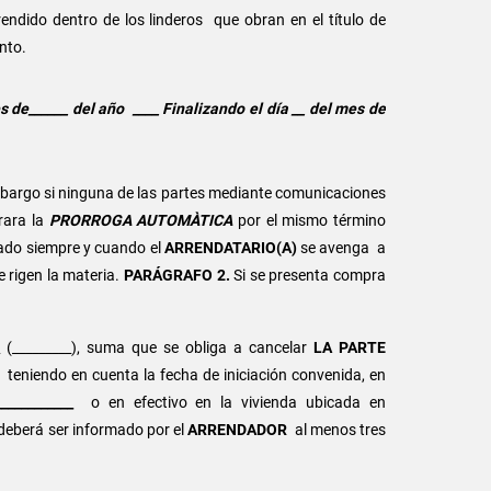
endido dentro de los linderos que obran en el título de
nto.
s de______ del año ____ Finalizando el día __ del mes de
embargo si ninguna de las partes mediante comunicaciones
rara la
PRORROGA AUTOMÀTICA
por el mismo término
ado siempre y cuando el
ARRENDATARIO(A)
se avenga a
e rigen la materia.
PARÁGRAFO 2.
Si se presenta compra
 (_________), suma que se obliga a cancelar
LA PARTE
eniendo en cuenta la fecha de iniciación convenida, en
____________
o en efectivo en la vivienda ubicada en
e deberá ser informado por el
ARRENDADOR
al menos tres