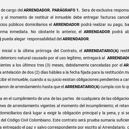
n de cargo del
ARRENDADOR.
PARÁGRAFO 1.
Sera de exclusiva respons
c. y al momento de restituir el inmueble debe entregar facturas cance
cios públicos domiciliarios el
ARRENDADOR
podrá realizar su pago, b
ma inmediata. No obstante lo anterior, el
ARRENDADOR
podrá ab
)
pueda alegar responsabilidad del
ARRENDADOR
.
 inicial o la última prórroga del Contrato, el
ARRENDATARIO(A)
resti
 deterioro natural causado por el uso legítimo, entregará al
ARRENDAD
ientes a los últimos tres (3) meses, debidamente canceladas por el
AR
a antelación de dos (2) días hábiles a la fecha fijada para la restitución m
ibir el Inmueble, cuando a su juicio existan obligaciones pendientes a ca
 canon de arrendamiento hasta que el
ARRENDATARIO(A)
cumpla con lo q
a en el cumplimiento de una de las partes de cualquiera de las obligacio
nes de arrendamiento vigentes al momento del incumplimiento; el reta
omiciliarios dará lugar a exigir la obligación principal y la pena, y si 
4 del Código Civil Colombiano. Este contrato será prueba sumaria suficie
 entregado el paz y salvo correspondiente por escrito al Arrendatario.