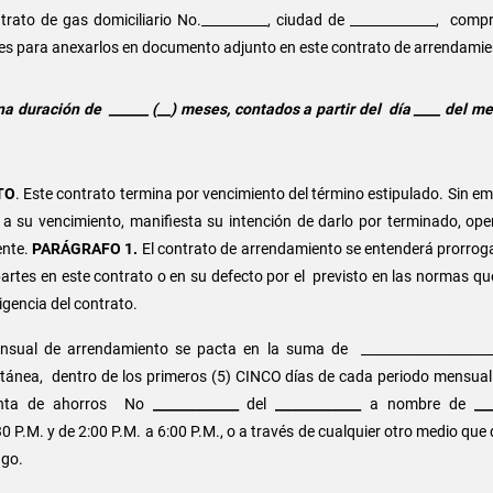
rato de gas domiciliario No.__________, ciudad de _____________, compr
tes para anexarlos en documento adjunto en este contrato de arrendamie
a duración de ______ (__) meses, contados a partir del día ____ del me
TO
. Este contrato termina por vencimiento del término estipulado. Sin 
 a su vencimiento, manifiesta su intención de darlo por terminado, ope
ente.
PARÁGRAFO 1.
El contrato de arrendamiento se entenderá prorrog
partes en este contrato o en su defecto por el previsto en las normas qu
igencia del contrato.
nsual de arrendamiento se pacta en la suma de ____________________
ánea, dentro de los primeros (5) CINCO días de cada periodo mensual t
cuenta de ahorros No
_____________
del
_____________
a nombre de
__
 30 P.M. y de 2:00 P.M. a 6:00 P.M., o a través de cualquier otro medio qu
ago.