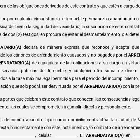
iera de las obligaciones derivadas de este contrato y que estén a cargo d
 que por cualquier circunstancia el inmueble permanezca abandonado o 
sica del bien o la seguridad del vecindario, la suscripción de este contrat
a de dos (2) testigos, en procura de evitar el desmantelamiento o el deter
ATARIO(A)
declara de manera expresa que reconoce y acepta que es
 de los cánones de arrendamiento causados y no pagados por el
ARRE
RENDATARIO(A)
de cualquiera de las obligaciones a su cargo en virtu
ervicios públicos del Inmueble, y cualquier otra suma de dinero
ados a la tasa máxima legal permitida para el periodo del incumplimiento,
mación que solo podrá ser desvirtuada por el
ARRENDATARIO(A)
con la pr
s partes que celebran este contrato que conocen las consecuencias lega
iento, las cuales se comprometen a cumplir directa y personalmente.
es de común acuerdo fijan como domicilio contractual la ciudad de M
 directa o indirectamente con este instrumento y/o contrato de arrendami
 ___________________, celular ___________. El
ARRENDATARIO(A)
en _____