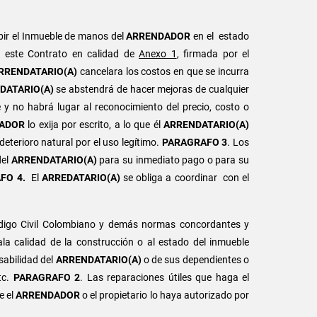
bir el Inmueble de manos del
ARRENDADOR
en el estado
e este Contrato en calidad de
Anexo 1
, firmada por el
RRENDATARIO(A)
cancelara los costos en que se incurra
DATARIO(A)
se abstendrá de hacer mejoras de cualquier
 y no habrá lugar al reconocimiento del precio, costo o
ADOR
lo exija por escrito, a lo que él
ARRENDATARIO(A)
l deterioro natural por el uso legítimo.
PARAGRAFO 3
. Los
del
ARRENDATARIO(A)
para su inmediato pago o para su
FO 4.
El
ARREDATARIO(A)
se obliga a coordinar con el
digo Civil Colombiano y demás normas concordantes y
a calidad de la construcción o al estado del inmueble
sabilidad del
ARRENDATARIO(A)
o de sus dependientes o
tc.
PARAGRAFO 2
. Las reparaciones útiles que haga el
e el
ARRENDADOR
o el propietario lo haya autorizado por