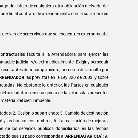
 pago de esta o de cualquiera otra obligación derivada del
one fin al contrato de arrendamiento con la sola mora en
e deriven de seres vivos que se encuentren externamente
ontractuales faculta a la Arrendadora para ejercer las
nmueble judicial y/o extrajudicialmente. Exigir y perseguir
 resultantes del incumplimiento, así como de la multa por
RRENDADOR
las previstas en la Ley 820 de 2003 y sobre
tadas. No obstante lo anterior, las Partes en cualquier
del arrendatario en cualquiera de las cláusulas presentes
 material del bien inmueble.
actadas; 2. Cesión o subarriendo; 3. Cambio de destinación
ral y las buenas costumbres; 6. La realización de mejoras,
n de los servicios públicos domiciliarios en las fechas
actado que su pago corresponde al
ARRENDATARIO(A);
9.