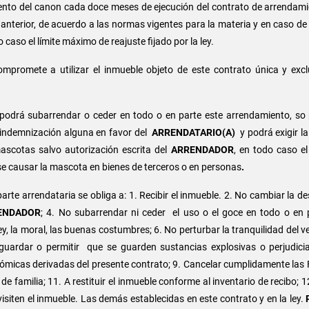
nto del canon cada doce meses de ejecución del contrato de arrendamie
nterior, de acuerdo a las normas vigentes para la materia y en caso de 
caso el límite máximo de reajuste fijado por la ley.
ompromete a utilizar el inmueble objeto de este contrato única y excl
podrá subarrendar o ceder en todo o en parte este arrendamiento, so
a indemnización alguna en favor del
ARRENDATARIO(A)
y podrá exigir la
scotas salvo autorización escrita del
ARRENDADOR
, en todo caso 
se causar la mascota en bienes de terceros o en personas
.
arte arrendataria se obliga a: 1. Recibir el inmueble. 2. No cambiar la de
ENDADOR
; 4. No subarrendar ni ceder el uso o el goce en todo o en p
ey, la moral, las buenas costumbres; 6. No perturbar la tranquilidad del 
 guardar o permitir que se guarden sustancias explosivas o perjudici
as derivadas del presente contrato; 9. Cancelar cumplidamente las Fact
familia; 11. A restituir el inmueble conforme al inventario de recibo; 12
isiten el inmueble. Las demás establecidas en este contrato y en la ley.