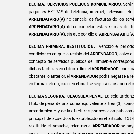
DECIMA.
SERVICIOS PUBLICOS DOMICILIARIOS
. Será
paquetes EXTRAS de telefonía, internet, televisión et
ARRENDATARIO(A)
no cancele las facturas de los servi
ARRENDATARIO(A)
deba cancelar estas sumas de for
ARRENDATARIO(A),
sin que por ello el
ARRENDATARIO(A
DECIMA PRIMERA.
RESTITUCIÓN.
Vencido el periodo
condiciones en que lo recibió del
ARRENDADOR,
salvo el
concepto de servicios públicos del Inmueble correspond
dichas facturas en el domicilio del
ARRENDADOR
, con un
obstante lo anterior, el
ARRENDADOR
podrá negarse a rec
en forma debida, caso en el cual se seguirá causando el
DECIMA SEGUNDA.
CLAUSULA PENAL.
La sola tardanz
título de pena de una suma equivalente a tres (3) cáno
arrendamiento y de las facturas por servicios públicos d
principal de acuerdo a lo establecido en el artículo 159
restituido el Inmueble, mientras el
ARRENDADOR
no haya
jurídico y la parte arrendataria renuncia expresamente a 