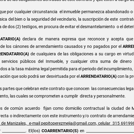
 que por cualquier circunstancia el inmueble permanezca abandonado o 
sica del bien o la seguridad del vecindario, la suscripción de este contrat
a de dos (2) testigos, en procura de evitar el desmantelamiento o el deter
ATARIO(A)
declara de manera expresa que reconoce y acepta que es
 de los cánones de arrendamiento causados y no pagados por el
ARRE
RENDATARIO(A)
de cualquiera de las obligaciones a su cargo en virtu
ervicios públicos del Inmueble, y cualquier otra suma de dinero
ados a la tasa máxima legal permitida para el periodo del incumplimiento,
mación que solo podrá ser desvirtuada por el
ARRENDATARIO(A)
con la pr
s partes que celebran este contrato que conocen las consecuencias lega
iento, las cuales se comprometen a cumplir directa y personalmente.
es de común acuerdo fijan como domicilio contractual la ciudad de M
 directa o indirectamente con este instrumento y/o contrato de arrendami
dad de Manizales, e-mail pepitoperezmejia@gmail.com, celular 315 69199
 _____________. El(los)
COARRENTARIO(S)
en ___________________________