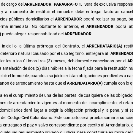
n de cargo del
ARRENDADOR.
PARÁGRAFO 1.
Sera de exclusiva respons
c. y al momento de restituir el inmueble debe entregar facturas cance
cios públicos domiciliarios el
ARRENDADOR
podrá realizar su pago, b
ma inmediata. No obstante lo anterior, el
ARRENDADOR
podrá ab
)
pueda alegar responsabilidad del
ARRENDADOR
.
 inicial o la última prórroga del Contrato, el
ARRENDATARIO(A)
resti
 deterioro natural causado por el uso legítimo, entregará al
ARRENDAD
ientes a los últimos tres (3) meses, debidamente canceladas por el
AR
a antelación de dos (2) días hábiles a la fecha fijada para la restitución m
ibir el Inmueble, cuando a su juicio existan obligaciones pendientes a ca
 canon de arrendamiento hasta que el
ARRENDATARIO(A)
cumpla con lo q
a en el cumplimiento de una de las partes de cualquiera de las obligacio
nes de arrendamiento vigentes al momento del incumplimiento; el reta
omiciliarios dará lugar a exigir la obligación principal y la pena, y si 
4 del Código Civil Colombiano. Este contrato será prueba sumaria suficie
 entregado el paz y salvo correspondiente por escrito al Arrendatario.
cualquier requerimiento privado o judicial para constituirla en mora del