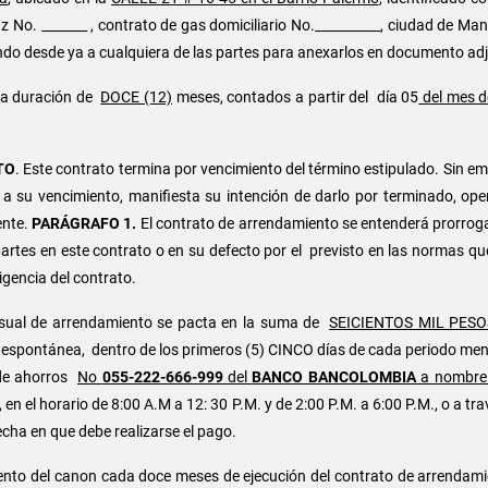
z No. _______ , contrato de gas domiciliario No.__________, ciudad de 
zando desde ya a cualquiera de las partes para anexarlos en documento ad
una duración de
DOCE (12)
meses, contados a partir del día 05
del mes d
TO
. Este contrato termina por vencimiento del término estipulado. Sin 
 a su vencimiento, manifiesta su intención de darlo por terminado, ope
ente.
PARÁGRAFO 1.
El contrato de arrendamiento se entenderá prorrog
partes en este contrato o en su defecto por el previsto en las normas qu
igencia del contrato.
nsual de arrendamiento se pacta en la suma de
SEICIENTOS MIL PESO
espontánea, dentro de los primeros (5) CINCO días de cada periodo mens
 de ahorros
No
055-222-666-999
del
BANCO BANCOLOMBIA
a nombre
, en el horario de 8:00 A.M a 12: 30 P.M. y de 2:00 P.M. a 6:00 P.M., o a 
echa en que debe realizarse el pago.
nto del canon cada doce meses de ejecución del contrato de arrendamie