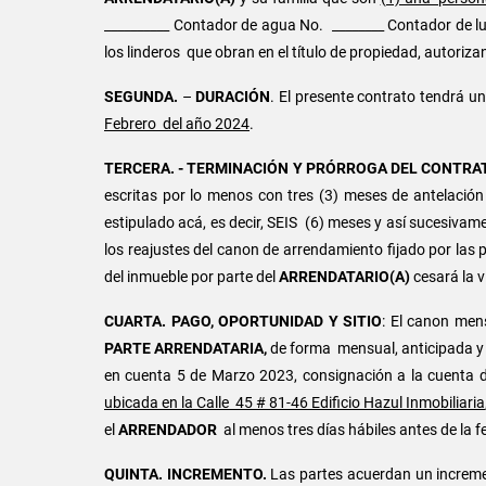
__________ Contador de agua No. ________ Contador de lu
los linderos que obran en el título de propiedad, autori
SEGUNDA.
–
DURACIÓN
. El presente contrato tendrá 
Febrero del año 2024
.
TERCERA. - TERMINACIÓN Y PRÓRROGA DEL CONTRA
escritas por lo menos con tres (3) meses de antelación
estipulado acá, es decir, SEIS (6) meses y así sucesivam
los reajustes del canon de arrendamiento fijado por las 
del inmueble por parte del
ARRENDATARIO(A)
cesará la v
CUARTA. PAGO, OPORTUNIDAD Y SITIO
: El canon me
PARTE ARRENDATARIA,
de forma mensual, anticipada y 
en cuenta 5 de Marzo 2023, consignación a la cuenta
ubicada en la Calle 45 # 81-46 Edificio Hazul Inmobiliaria
el
ARRENDADOR
al menos tres días hábiles antes de la f
QUINTA.
INCREMENTO.
Las partes acuerdan un increme