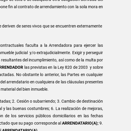
one fin al contrato de arrendamiento con la sola mora en
e deriven de seres vivos que se encuentren externamente
ontractuales faculta a la Arrendadora para ejercer las
nmueble judicial y/o extrajudicialmente. Exigir y perseguir
 resultantes del incumplimiento, así como de la multa por
RRENDADOR
las previstas en la Ley 820 de 2003 y sobre
tadas. No obstante lo anterior, las Partes en cualquier
del arrendatario en cualquiera de las cláusulas presentes
 material del bien inmueble.
actadas; 2. Cesión o subarriendo; 3. Cambio de destinación
ral y las buenas costumbres; 6. La realización de mejoras,
n de los servicios públicos domiciliarios en las fechas
actado que su pago corresponde al
ARRENDATARIO(A);
9.
el
ARRENDATARIO(A)
.