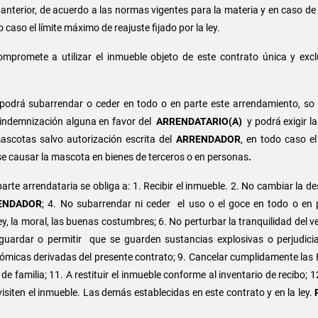
nterior, de acuerdo a las normas vigentes para la materia y en caso de 
caso el límite máximo de reajuste fijado por la ley.
ompromete a utilizar el inmueble objeto de este contrato única y excl
podrá subarrendar o ceder en todo o en parte este arrendamiento, so
a indemnización alguna en favor del
ARRENDATARIO(A)
y podrá exigir la
scotas salvo autorización escrita del
ARRENDADOR
, en todo caso 
se causar la mascota en bienes de terceros o en personas
.
arte arrendataria se obliga a: 1. Recibir el inmueble. 2. No cambiar la de
ENDADOR
; 4. No subarrendar ni ceder el uso o el goce en todo o en p
ey, la moral, las buenas costumbres; 6. No perturbar la tranquilidad del 
 guardar o permitir que se guarden sustancias explosivas o perjudici
as derivadas del presente contrato; 9. Cancelar cumplidamente las Fact
familia; 11. A restituir el inmueble conforme al inventario de recibo; 12
isiten el inmueble. Las demás establecidas en este contrato y en la ley.