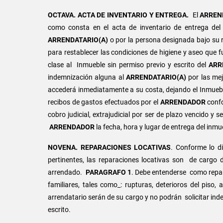
OCTAVA. ACTA DE INVENTARIO Y ENTREGA.
El
ARREN
como consta en el acta de inventario de entrega del
ARRENDATARIO(A)
o por la persona designada bajo su r
para restablecer las condiciones de higiene y aseo que f
clase al Inmueble sin permiso previo y escrito del
ARR
indemnización alguna al
ARRENDATARIO(A)
por las me
accederá inmediatamente a su costa, dejando el Inmuebl
recibos de gastos efectuados por el
ARRENDADOR
confo
cobro judicial, extrajudicial por ser de plazo vencido 
ARRENDADOR
la fecha, hora y lugar de entrega del inm
NOVENA
.
REPARACIONES LOCATIVAS
. Conforme lo d
pertinentes, las reparaciones locativas son de cargo
arrendado.
PARAGRAFO 1
. Debe entenderse como repara
familiares, tales como_: rupturas, deterioros del piso,
arrendatario serán de su cargo y no podrán solicitar ind
escrito.