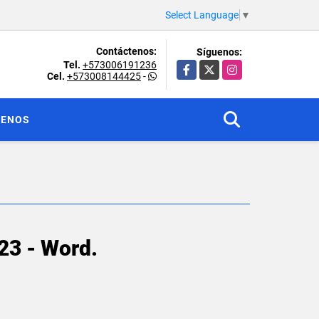
Select Language
▼
Contáctenos:
Síguenos:
Tel.
+573006191236
Facebook
X
Instagram
Cel.
+573008144425
-
TENOS
23 - Word.