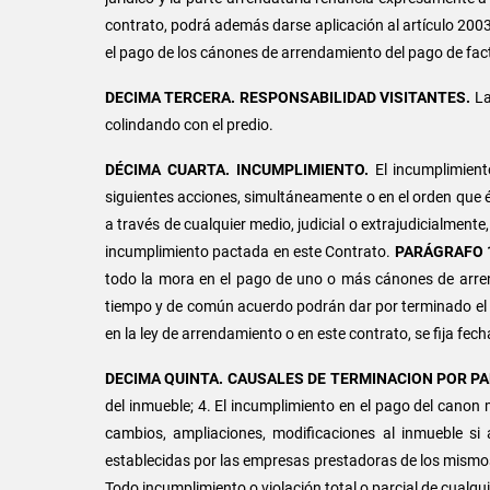
contrato, podrá además darse aplicación al artículo 20
el pago de los cánones de arrendamiento del pago de factu
DECIMA TERCERA.
RESPONSABILIDAD VISITANTES.
La
colindando con el predio.
DÉCIMA CUARTA. INCUMPLIMIENTO.
El incumplimien
siguientes acciones, simultáneamente o en el orden que él 
a través de cualquier medio, judicial o extrajudicialmente,
incumplimiento pactada en este Contrato.
PARÁGRAFO 
todo la mora en el pago de uno o más cánones de arrend
tiempo y de común acuerdo podrán dar por terminado el 
en la ley de arrendamiento o en este contrato, se fija f
DECIMA QUINTA.
CAUSALES DE TERMINACION POR P
del inmueble; 4. El incumplimiento en el pago del canon m
cambios, ampliaciones, modificaciones al inmueble si 
establecidas por las empresas prestadoras de los mismo
Todo incumplimiento o violación total o parcial de cualqu