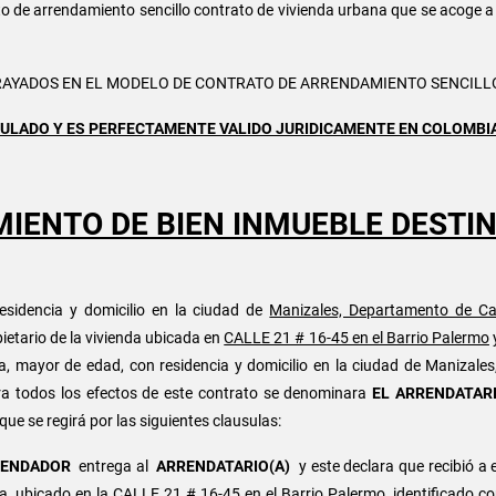
to de arrendamiento sencillo contrato de vivienda urbana que se acoge a 
RAYADOS EN EL MODELO DE CONTRATO DE ARRENDAMIENTO SENCILL
ULADO Y ES PERFECTAMENTE VALIDO JURIDICAMENTE EN COLOMBI
IENTO DE BIEN INMUEBLE DESTIN
esidencia y domicilio en la ciudad de
Manizales, Departamento de Ca
pietario de la vivienda ubicada en
CALLE 21 # 16-45 en el Barrio Palermo
a, mayor de edad, con residencia y domicilio en la ciudad de Manizales
a todos los efectos de este contrato se denominara
EL ARRENDATARI
que se regirá por las siguientes clausulas:
RENDADOR
entrega al
ARRENDATARIO(A)
y este declara que recibió a
na
, ubicado en la
CALLE 21 # 16-45 en el Barrio Palermo
, identificado c