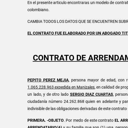
En el presente articulo encontraras un modelo de contra
colombiano.
CAMBIA TODOS LOS DATOS QUE SE ENCUENTREN SUB
EL CONTRATO FUE ELABORADO POR UN ABOGADO TIT
CONTRATO DE ARRENDAM
PEPITO PEREZ MEJIA
, persona mayor de edad, con r
1.065.228.963 expedida en Manizales
, en calidad de pro
un lado, y de otro lado
SERGIO DIAZ CUARTAS
, person
ciudadanía número 24.262.868 quien en adelante y par
indivisible de las obligaciones derivadas de este contrato 
PRIMERA. -OBJETO
. Por medo de este contrato
EL AR
ARRENDATARIO(A)
y su familia que son
(1) una perso