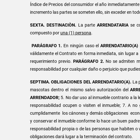
Índice de Precios del consumidor el año inmediatamente a
incremento las partes se someten ello, sin exceder en todo 
SEXTA. DESTINACIÒN.
La parte
ARRENDATARIA
se c
compuesto por
una (1) persona
.
PARÁGRAFO 1.
En ningún caso el
ARRENDATARIO(A)
válidamente el Contrato en forma inmediata, sin lugar 
requerimiento previo.
PARÁGRAFO 2.
No se admiten ma
responsabilidad por cualquier daño o perjuicio que pudie
SEPTIMA.
OBLIGACIONES DEL ARRENDATARIO(A).
La p
mascotas dentro el mismo salvo autorización del
ARR
ARRENDADOR;
5. No dar uso al inmueble contrario a la l
responsabilidad ocupen o visiten el inmueble; 7. A no
cumplidamente los cánones y demás obligaciones económic
y conservar el inmueble conforme lo hace un buen padre de 
responsabilidad propia o de las personas que habiten o v
obligaciones dará lugar a la terminación del contrato.