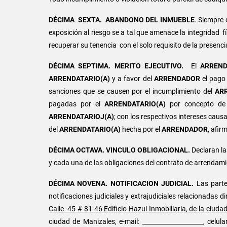
DÉCIMA SEXTA.
ABANDONO DEL INMUEBLE
. Siempre
exposición al riesgo se a tal que amenace la integridad fí
recuperar su tenencia con el solo requisito de la presenci
DÉCIMA SEPTIMA. MERITO EJECUTIVO.
El
ARREND
ARRENDATARIO(A)
y a favor del
ARRENDADOR
el pago
sanciones que se causen por el incumplimiento del
AR
pagadas por el
ARRENDATARIO(A)
por concepto de s
ARRENDATARIOJ(A)
; con los respectivos intereses caus
del
ARRENDATARIO(A)
hecha por el
ARRENDADOR
, afir
DÉCIMA OCTAVA. VINCULO OBLIGACIONAL.
Declaran la
y cada una de las obligaciones del contrato de arrendam
DÉCIMA NOVENA. NOTIFICACION JUDICIAL.
Las part
notificaciones judiciales y extrajudiciales relacionadas
Calle 45 # 81-46 Edificio Hazul Inmobiliaria, de la ciu
ciudad de Manizales, e-mail: ____________________, celular