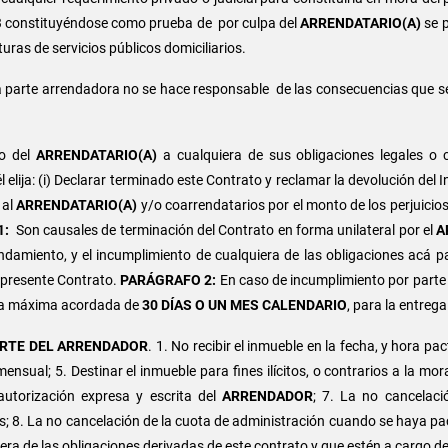
03 constituyéndose como prueba de por culpa del
ARRENDATARIO(A)
se p
ras de servicios públicos domiciliarios.
 parte arrendadora no se hace responsable de las consecuencias que s
to del
ARRENDATARIO(A)
a cualquiera de sus obligaciones legales o c
elija: (i) Declarar terminado este Contrato y reclamar la devolución del I
 al
ARRENDATARIO(A)
y/o coarrendatarios por el monto de los perjuicios
1:
Son causales de terminación del Contrato en forma unilateral por el
A
amiento, y el incumplimiento de cualquiera de las obligaciones acá pac
presente Contrato.
PARÁGRAFO 2:
En caso de incumplimiento por parte 
echa máxima acordada de
30 DÍAS O UN MES CALENDARIO
, para la entrega
ARTE DEL ARRENDADOR
. 1. No recibir el inmueble en la fecha, y hora p
ensual; 5. Destinar el inmueble para fines ilícitos, o contrarios a la mo
autorización expresa y escrita del
ARRENDADOR
; 7. La no cancelació
s; 8. La no cancelación de la cuota de administración cuando se haya p
iera de las obligaciones derivadas de este contrato y que estén a cargo d