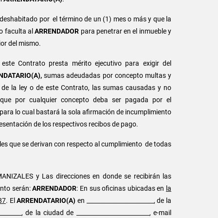
deshabitado por el término de un (1) mes o más y que la
o faculta al
ARRENDADOR
para penetrar en el inmueble y
ior del mismo.
te Contrato presta mérito ejecutivo para exigir del
NDATARIO(A),
sumas adeudadas por concepto multas y
d de la ley o de este Contrato, las sumas causadas y no
 que por cualquier concepto deba ser pagada por el
 para lo cual bastará la sola afirmación de incumplimiento
esentación de los respectivos recibos de pago.
les que se derivan con respecto al cumplimiento de todas
ANIZALES y Las direcciones en donde se recibirán las
ento serán:
ARRENDADOR
: En sus oficinas ubicadas en
la
87
. El
ARRENDATARIO(A)
en _______________________, de la
_______, de la ciudad de _________________________, e-mail