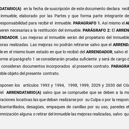
DATARIO(A)
en la fecha de suscripción de este documento declara reci
 inmueble, elaborado por las Partes y que forma parte integrante d
esponsabilidad para recibir el inmueble.
PARAGRAFO 1.
Así mismo el
A
ueren necesarias a la restitución del inmueble.
PARÁGRAFO 2:
El
ARREN
ENDADOR
. Las mejoras al Inmueble serán del propietario del Inmueble
joras realizadas. Las mejoras no podrán retirarse salvo que el
ARREND
e en el mismo buen estado en que lo recibió del
ARRENDADOR
, salvo e
rme al parágrafo 1 se considerarán prueba suficiente y será de cargo 
y se consideran documentos incorporados al presente contrato.
PARAGRA
ueble objeto del presente contrato.
isponen los artículos 1993 y 1994, 1998, 1999, 2029 y 2030 del Có
 del
ARRENDATARIO(A)
salvo que se compruebe que se deben a la mal
ciones locativas las que deban realizarse por su Culpa o por la respon
 alcantarillados, desagües, empaques de canillas por su uso, paredes e
emnización alguna o retirar del inmueble las mejoras realizadas, salvo qu