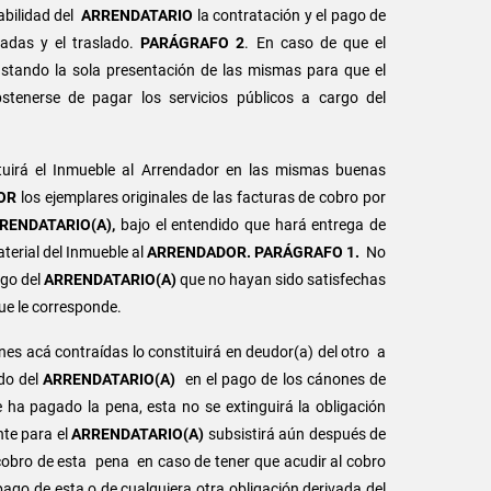
abilidad del
ARRENDATARIO
la contratación y el pago de
ladas y el traslado.
PARÁGRAFO 2
. En caso de que el
astando la sola presentación de las mismas para que el
stenerse de pagar los servicios públicos a cargo del
tuirá el Inmueble al Arrendador en las mismas buenas
OR
los ejemplares originales de las facturas de cobro por
RENDATARIO(A),
bajo el entendido que hará entrega de
aterial del Inmueble al
ARRENDADOR. PARÁGRAFO 1.
No
rgo del
ARRENDATARIO(A)
que no hayan sido satisfechas
ue le corresponde.
nes acá contraídas lo constituirá en deudor(a) del otro a
rdo del
ARRENDATARIO(A)
en el pago de los cánones de
se ha pagado la pena, esta no se extinguirá la obligación
nte para el
ARRENDATARIO(A)
subsistirá aún después de
 cobro de esta pena en caso de tener que acudir al cobro
 pago de esta o de cualquiera otra obligación derivada del