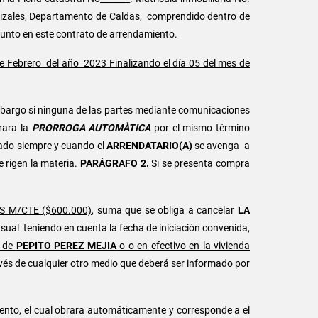
Manizales, Departamento de Caldas, comprendido dentro de
junto en este contrato de arrendamiento.
e Febrero del año 2023 Finalizando el día 05 del mes de
embargo si ninguna de las partes mediante comunicaciones
rara la
PRORROGA AUTOMÀTICA
por el mismo término
ado siempre y cuando el
ARRENDATARIO(A)
se avenga a
e rigen la materia.
PARÁGRAFO 2.
Si se presenta compra
S M/CTE ($600.000)
, suma que se obliga a cancelar
LA
ual teniendo en cuenta la fecha de iniciación convenida,
 de
PEPITO PEREZ MEJIA
o o en efectivo en la vivienda
través de cualquier otro medio que deberá ser informado por
nto, el cual obrara automáticamente y corresponde a el