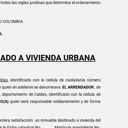
todas las reglas juridicas que determina el ordenamiento
O COLOMBIA.
A.
ADO A VIVIENDA URBANA
ldas
, identificado con la cedula de ciudadanía número
y quien en adelante se denominara
EL ARRENDADOR
, de
, departamento de Caldas, identificado con la cedula de
O(A)
quien será responsable solidariamente y de forma
 entera satisfacción un inmueble destinado a vivienda del
on la Ficha catastral No_______. Matrícula inmobiliaria No.