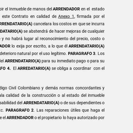
bir el Inmueble de manos del
ARRENDADOR
en el estado
e este Contrato en calidad de
Anexo 1
, firmada por el
RRENDATARIO(A)
cancelara los costos en que se incurra
DATARIO(A)
se abstendrá de hacer mejoras de cualquier
 y no habrá lugar al reconocimiento del precio, costo o
ADOR
lo exija por escrito, a lo que él
ARRENDATARIO(A)
l deterioro natural por el uso legítimo.
PARAGRAFO 3
. Los
del
ARRENDATARIO(A)
para su inmediato pago o para su
FO 4.
El
ARREDATARIO(A)
se obliga a coordinar con el
digo Civil Colombiano y demás normas concordantes y
a calidad de la construcción o al estado del inmueble
sabilidad del
ARRENDATARIO(A)
o de sus dependientes o
tc.
PARAGRAFO 2
. Las reparaciones útiles que haga el
e el
ARRENDADOR
o el propietario lo haya autorizado por