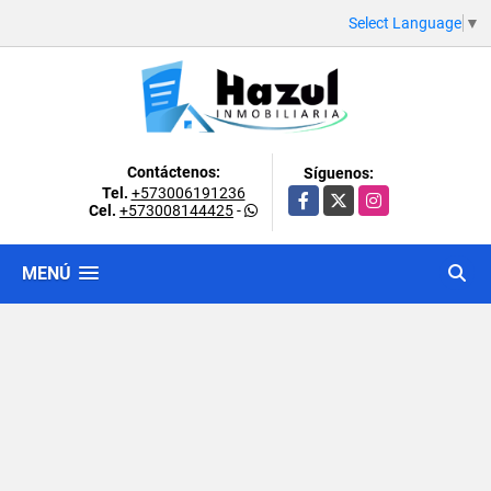
Select Language
▼
Contáctenos:
Síguenos:
Tel.
+573006191236
Facebook
X
Instagram
Cel.
+573008144425
-
MENÚ