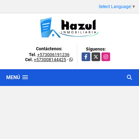
Select Language
▼
Contáctenos:
Síguenos:
Tel.
+573006191236
Facebook
X
Instagram
Cel.
+573008144425
-
MENÚ